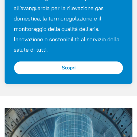
all’avanguardia per la rilevazione gas
domestica, la termoregolazione e il
monitoraggio della qualità dell’aria.
Innovazione e sostenibilità al servizio della
salute di tutti.
Scopri